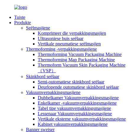
Tuiste
Produkte
Seëlmasjiene
Komprimeer die verpakkingsmasjien
Ultrasoniese buis seëlaar
Vertikale pneumatiese seëlmasjien
Thermoforming -verpakkingsmasjiene
Thermoforming Vacuum Packaging Machine
Thermoforming Map Packaging Machine
Thermoform Vacuum Skin Packaging Machine
（VSP）
Skinkbord seëlaar
Semi-outomatiese skinkbord seëlaar
Deurlopende outomatiese skinkbord seëlaar
Vakuumverpakkingsmasjiene
Dubbelkamer Vakuumverpakkingsmasjiene
Enkelkamer -vakuumverpakkingsmasjiene
Tabel tipe vakuumverpakkingsmasjiene
Lessenaar Vakuumverpakkingsmasjiene
Vertikale eksterne vakuumverpakkingsmasjiene
Kabinet vakuumverpakkingsmasjiene
Banner sweiser