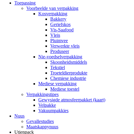
Toepassing
Voorbeelde van verpakking
Kosverpakking
Bakkery
Geriefskos
Vis-Saafood
Vleis
Pluimvee
Verwerkte vleis
Produseer
Nie-voedselverpakking
Skoonheidsmiddels
Tekstiel
Troeteldierprodukte
Chemiese industrie
Mediese verpakking
Mediese toestel
Verpakkingstipes
Gewysigde atmosfeerpakket (kaart)
Velpakke
Vakuumpakkies
Nuus
Gevallestudies
Maatskappynuus
Utienpack