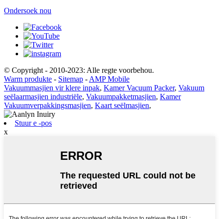
Ondersoek nou
© Copyright - 2010-2023: Alle regte voorbehou.
Warm produkte
-
Sitemap
-
AMP Mobile
Vakuummasjien vir klere inpak
,
Kamer Vacuum Packer
,
Vakuum
seëlaarmasjien industriële
,
Vakuumpakketmasjien
,
Kamer
Vakuumverpakkingsmasjien
,
Kaart seëlmasjien
,
Stuur e -pos
x