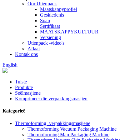
Oor Utienpack
Maatskappyprofiel
Geskiedenis
Span
Sertifikaat
MAATSKAPPYKULTUUR
Versiening
Utienpack -video's
Aflaai
Kontak ons
English
Tuiste
Produkte
Seëlmasjiene
Komprimeer die verpakkingsmasjien
Kategorieë
Thermoforming -verpakkingsmasjiene
Thermoforming Vacuum Packaging Machine
Thermoforming Map Packaging Machine