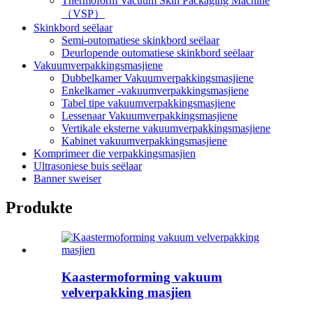
Thermoform Vacuum Skin Packaging Machine
（VSP）
Skinkbord seëlaar
Semi-outomatiese skinkbord seëlaar
Deurlopende outomatiese skinkbord seëlaar
Vakuumverpakkingsmasjiene
Dubbelkamer Vakuumverpakkingsmasjiene
Enkelkamer -vakuumverpakkingsmasjiene
Tabel tipe vakuumverpakkingsmasjiene
Lessenaar Vakuumverpakkingsmasjiene
Vertikale eksterne vakuumverpakkingsmasjiene
Kabinet vakuumverpakkingsmasjiene
Komprimeer die verpakkingsmasjien
Ultrasoniese buis seëlaar
Banner sweiser
Produkte
Kaastermoforming vakuum
velverpakking masjien