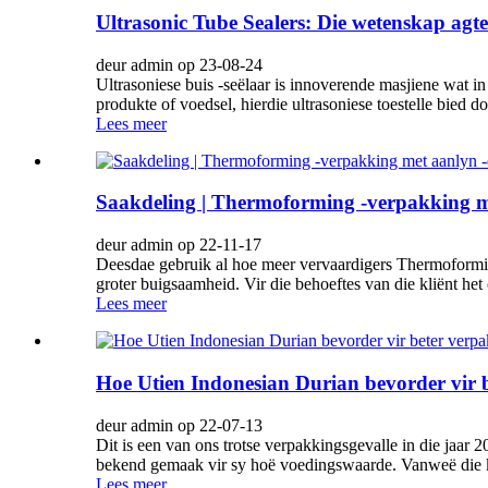
Ultrasonic Tube Sealers: Die wetenskap agte
deur admin op 23-08-24
Ultrasoniese buis -seëlaar is innoverende masjiene wat in
produkte of voedsel, hierdie ultrasoniese toestelle bied do
Lees meer
Saakdeling | Thermoforming -verpakking met
deur admin op 22-11-17
Deesdae gebruik al hoe meer vervaardigers Thermoformin
groter buigsaamheid. Vir die behoeftes van die kliënt he
Lees meer
Hoe Utien Indonesian Durian bevorder vir 
deur admin op 22-07-13
Dit is een van ons trotse verpakkingsgevalle in die jaa
bekend gemaak vir sy hoë voedingswaarde. Vanweë die kort
Lees meer