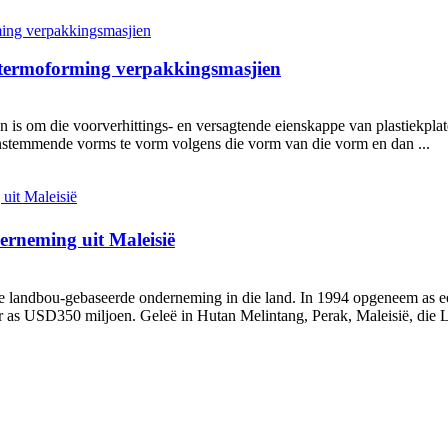
n termoforming verpakkingsmasjien
is om die voorverhittings- en versagtende eienskappe van plastiekplat
enstemmende vorms te vorm volgens die vorm van die vorm en dan ...
rneming uit Maleisië
landbou-gebaseerde onderneming in die land. In 1994 opgeneem as een 
r as USD350 miljoen. Geleë in Hutan Melintang, Perak, Maleisië, die La