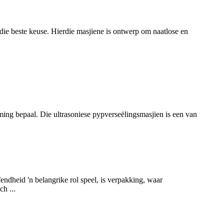
ie beste keuse. Hierdie masjiene is ontwerp om naatlose en
ming bepaal. Die ultrasoniese pypverseëlingsmasjien is een van
fendheid 'n belangrike rol speel, is verpakking, waar
h ...