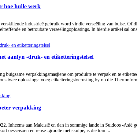
r hoe hulle werk
 verskillende industrieë gebruik word vir die verseëling van buise. Of 
eltreffende en betroubare verseëlingoplossings. In hierdie artikel sal on
 aanlyn -druk- en etiketteringstelsel
g buigsame verpakkingsmasjiene om produkte te verpak en te etikette
t ons twee oplossings: voeg etiketteringstoerusting by op die Thermofo
beter verpakking
r 2022. Inheems aan Maleisië en dan in sommige lande in Suidoos -Asië
 oesseisoen en reuse -grootte met skulpe, is die tran ...