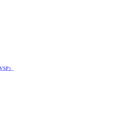
 （VSP）