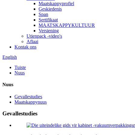
Maatskappyprofiel
Geskiedenis
Span
Sertifikaat
MAATSKAPPYKULTUUR
Versiening
Utienpack -video's
Aflaai
Kontak ons
English
Tuiste
Nuus
Nuus
Gevallestudies
Maatskappynuus
Gevallestudies