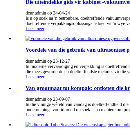
Die uiteindelike gids vir kabinet -vakuumv
deur admin op 24-04-24
Is u op soek na 'n betroubare, doeltreffende vakuumverp
doeltreffende verpakkingsoplossings te bied vir 'n wye v
Lees meer
Voordele van die gebruik van ultrasoniese 
deur admin op 23-12-27
In moderne vervaardiging en verpakking is doeltreffendhe
die mees gevorderde en doeltreffendste metodes vir die ve
Lees meer
Van grootmaat tot kompak: ontketen die k
deur admin op 23-09-07
In die vinnige wêreld van vandag is doeltreffendheid die s
ondernemings voortdurend op soek is na maniere om prose
Lees meer