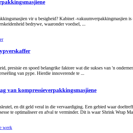
erpakkingsmasjiene
akkingsmasjien vir u besigheid? Kabinet -vakuumverpakkingmasjien is d
erskeidenheid bedrywe, waaronder voedsel, ...
pypverskaffer
id, presisie en spoed belangrike faktore wat die sukses van 'n onderne
rseëling van pype. Hierdie innoverende te ...
rag van kompressieverpakkingsmasjiene
leutel, en dit geld veral in die vervaardiging. Een gebied waar doeltref
sse te optimaliseer en afval te verminder. Dit is waar Shrink Wrap Mac