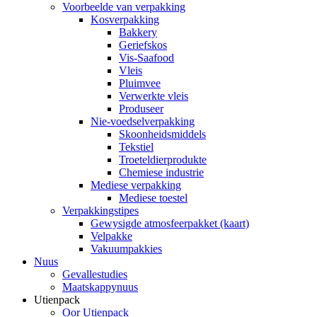
Voorbeelde van verpakking
Kosverpakking
Bakkery
Geriefskos
Vis-Saafood
Vleis
Pluimvee
Verwerkte vleis
Produseer
Nie-voedselverpakking
Skoonheidsmiddels
Tekstiel
Troeteldierprodukte
Chemiese industrie
Mediese verpakking
Mediese toestel
Verpakkingstipes
Gewysigde atmosfeerpakket (kaart)
Velpakke
Vakuumpakkies
Nuus
Gevallestudies
Maatskappynuus
Utienpack
Oor Utienpack