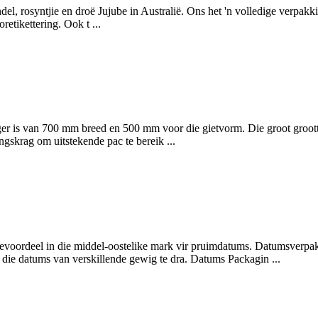
el, rosyntjie en droë Jujube in Australië. Ons het 'n volledige verpa
etikettering. Ook t ...
r is van 700 mm breed en 500 mm voor die gietvorm. Die groot grootte 
gskrag om uitstekende pac te bereik ...
voordeel in die middel-oostelike mark vir pruimdatums. Datumsverpakk
die datums van verskillende gewig te dra. Datums Packagin ...