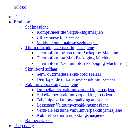
Tuiste
Produkte
Seëlmasjiene
Komprimeer die verpakkingsmasjien
Ultrasoniese buis seëlaar
Vertikale pneumatiese seëlmasjien
Thermoforming -verpakkingsmasjiene
Thermoforming Vacuum Packaging Machine
Thermoforming Map Packaging Machine
Thermoform Vacuum Skin Packaging Machine
Skinkbord seëlaar
Semi-outomatiese skinkbord seëlaar
Deurlopende outomatiese skinkbord seëlaar
Vakuumverpakkingsmasjiene
Dubbelkamer Vakuumverpakkingsmasjiene
Enkelkamer -vakuumverpakkingsmasjiene
Tabel tipe vakuumverpakkingsmasjiene
Lessenaar Vakuumverpakkingsmasjiene
Vertikale eksterne vakuumverpakkingsmasjiene
Kabinet vakuumverpakkingsmasjiene
Banner sweiser
Toepassing