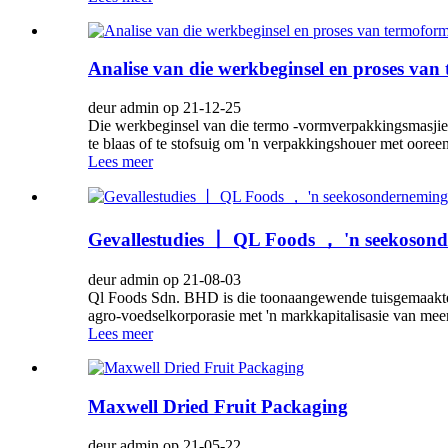
Analise van die werkbeginsel en proses va
deur admin op 21-12-25
Die werkbeginsel van die termo -vormverpakkingsmasjien 
te blaas of te stofsuig om 'n verpakkingshouer met oore
Lees meer
Gevallestudies 丨 QL Foods ， 'n seekosonde
deur admin op 21-08-03
Ql Foods Sdn. BHD is die toonaangewende tuisgemaakte 
agro-voedselkorporasie met 'n markkapitalisasie van mee
Lees meer
Maxwell Dried Fruit Packaging
deur admin op 21-05-22