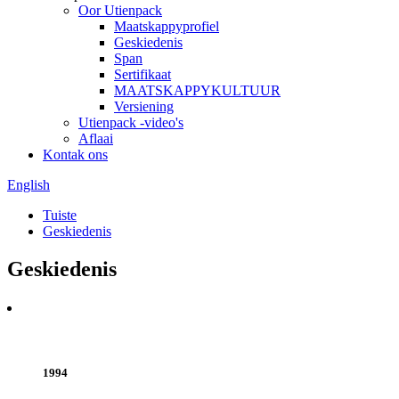
Oor Utienpack
Maatskappyprofiel
Geskiedenis
Span
Sertifikaat
MAATSKAPPYKULTUUR
Versiening
Utienpack -video's
Aflaai
Kontak ons
English
Tuiste
Geskiedenis
Geskiedenis
1994