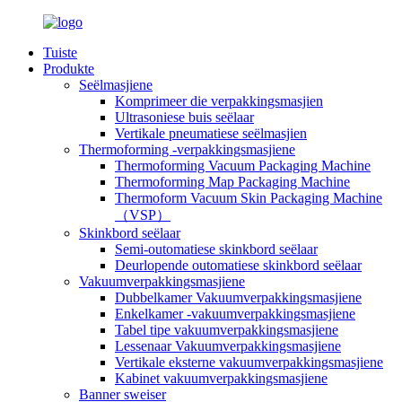
Tuiste
Produkte
Seëlmasjiene
Komprimeer die verpakkingsmasjien
Ultrasoniese buis seëlaar
Vertikale pneumatiese seëlmasjien
Thermoforming -verpakkingsmasjiene
Thermoforming Vacuum Packaging Machine
Thermoforming Map Packaging Machine
Thermoform Vacuum Skin Packaging Machine
（VSP）
Skinkbord seëlaar
Semi-outomatiese skinkbord seëlaar
Deurlopende outomatiese skinkbord seëlaar
Vakuumverpakkingsmasjiene
Dubbelkamer Vakuumverpakkingsmasjiene
Enkelkamer -vakuumverpakkingsmasjiene
Tabel tipe vakuumverpakkingsmasjiene
Lessenaar Vakuumverpakkingsmasjiene
Vertikale eksterne vakuumverpakkingsmasjiene
Kabinet vakuumverpakkingsmasjiene
Banner sweiser