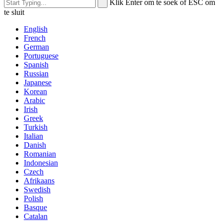
Klik Enter om te soek of ESC om
te sluit
English
French
German
Portuguese
Spanish
Russian
Japanese
Korean
Arabic
Irish
Greek
Turkish
Italian
Danish
Romanian
Indonesian
Czech
Afrikaans
Swedish
Polish
Basque
Catalan