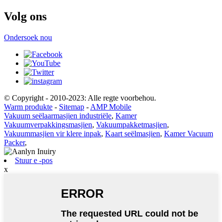
Volg ons
Ondersoek nou
© Copyright - 2010-2023: Alle regte voorbehou.
Warm produkte
-
Sitemap
-
AMP Mobile
Vakuum seëlaarmasjien industriële
,
Kamer
Vakuumverpakkingsmasjien
,
Vakuumpakketmasjien
,
Vakuummasjien vir klere inpak
,
Kaart seëlmasjien
,
Kamer Vacuum
Packer
,
Stuur e -pos
x