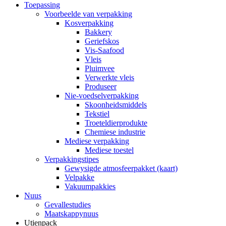
Toepassing
Voorbeelde van verpakking
Kosverpakking
Bakkery
Geriefskos
Vis-Saafood
Vleis
Pluimvee
Verwerkte vleis
Produseer
Nie-voedselverpakking
Skoonheidsmiddels
Tekstiel
Troeteldierprodukte
Chemiese industrie
Mediese verpakking
Mediese toestel
Verpakkingstipes
Gewysigde atmosfeerpakket (kaart)
Velpakke
Vakuumpakkies
Nuus
Gevallestudies
Maatskappynuus
Utienpack