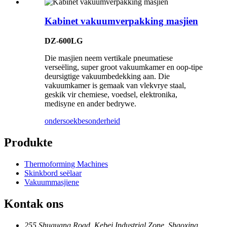
Kabinet vakuumverpakking masjien
DZ-600LG
Die masjien neem vertikale pneumatiese
verseëling, super groot vakuumkamer en oop-tipe
deursigtige vakuumbedekking aan. Die
vakuumkamer is gemaak van vlekvrye staal,
geskik vir chemiese, voedsel, elektronika,
medisyne en ander bedrywe.
ondersoek
besonderheid
Produkte
Thermoforming Machines
Skinkbord seëlaar
Vakuummasjiene
Kontak ons
255 Shuguang Road, Kebei Industrial Zone, Shaoxing,