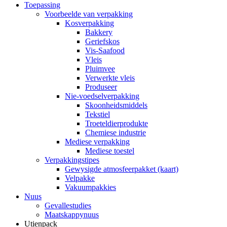
Toepassing
Voorbeelde van verpakking
Kosverpakking
Bakkery
Geriefskos
Vis-Saafood
Vleis
Pluimvee
Verwerkte vleis
Produseer
Nie-voedselverpakking
Skoonheidsmiddels
Tekstiel
Troeteldierprodukte
Chemiese industrie
Mediese verpakking
Mediese toestel
Verpakkingstipes
Gewysigde atmosfeerpakket (kaart)
Velpakke
Vakuumpakkies
Nuus
Gevallestudies
Maatskappynuus
Utienpack