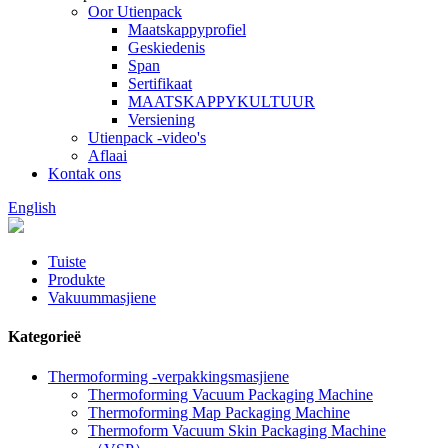
Oor Utienpack
Maatskappyprofiel
Geskiedenis
Span
Sertifikaat
MAATSKAPPYKULTUUR
Versiening
Utienpack -video's
Aflaai
Kontak ons
English
Tuiste
Produkte
Vakuummasjiene
Kategorieë
Thermoforming -verpakkingsmasjiene
Thermoforming Vacuum Packaging Machine
Thermoforming Map Packaging Machine
Thermoform Vacuum Skin Packaging Machine