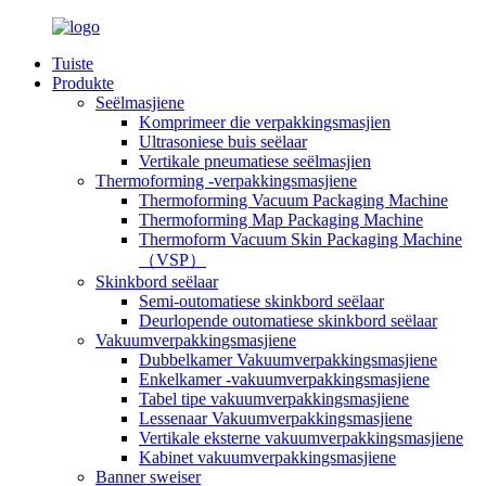
Tuiste
Produkte
Seëlmasjiene
Komprimeer die verpakkingsmasjien
Ultrasoniese buis seëlaar
Vertikale pneumatiese seëlmasjien
Thermoforming -verpakkingsmasjiene
Thermoforming Vacuum Packaging Machine
Thermoforming Map Packaging Machine
Thermoform Vacuum Skin Packaging Machine
（VSP）
Skinkbord seëlaar
Semi-outomatiese skinkbord seëlaar
Deurlopende outomatiese skinkbord seëlaar
Vakuumverpakkingsmasjiene
Dubbelkamer Vakuumverpakkingsmasjiene
Enkelkamer -vakuumverpakkingsmasjiene
Tabel tipe vakuumverpakkingsmasjiene
Lessenaar Vakuumverpakkingsmasjiene
Vertikale eksterne vakuumverpakkingsmasjiene
Kabinet vakuumverpakkingsmasjiene
Banner sweiser