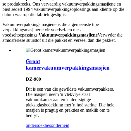
se produkreeks. Ons vervaardig vakuumverpakkingsmasjiene en
bied sedert 1994 vakuumverpakkingsoplossings aan kliënte op die
datum waarop die fabriek gestig is.
Vakuumverpakkingsmasjiene is die algemeenste tipe
verpakkingsmasjinerie vir voedsel- en nie -
voedseltoepassings.
Vakuumverpakkingsmasjiene
Verwyder die
atmosferiese suurstof uit die pakket en verseël dan die pakket.
Groot
kamervakuumverpakkingsmasjien
DZ-900
Dit is een van die gewildste vakuumverpakkers.
Die masjien neem 'n vlekvrye staal
vakuumkamer aan en 'n deursigtige
pleksiglasbedekking met 'n hoë sterkte. Die hele
masjien is pragtig en prakties en maklik om te
bedryf.
ondersoek
besonderheid