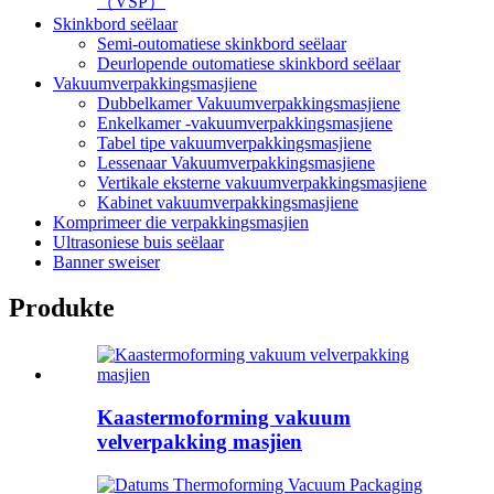
（VSP）
Skinkbord seëlaar
Semi-outomatiese skinkbord seëlaar
Deurlopende outomatiese skinkbord seëlaar
Vakuumverpakkingsmasjiene
Dubbelkamer Vakuumverpakkingsmasjiene
Enkelkamer -vakuumverpakkingsmasjiene
Tabel tipe vakuumverpakkingsmasjiene
Lessenaar Vakuumverpakkingsmasjiene
Vertikale eksterne vakuumverpakkingsmasjiene
Kabinet vakuumverpakkingsmasjiene
Komprimeer die verpakkingsmasjien
Ultrasoniese buis seëlaar
Banner sweiser
Produkte
Kaastermoforming vakuum
velverpakking masjien