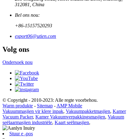
312081, China
Bel ons nou:
+86-15157520293
export06@utien.com
Volg ons
Ondersoek nou
© Copyright - 2010-2023: Alle regte voorbehou.
Warm produkte
-
Sitemap
-
AMP Mobile
Vakuummasjien vir klere inpak
,
Vakuumpakketmasjien
,
Kamer
Vacuum Packer
,
Kamer Vakuumverpakkingsmasjien
,
Vakuum
seëlaarmasjien industriële
,
Kaart seëlmasjien
,
Stuur e -pos