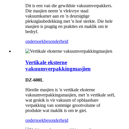
Dit is een van die gewildste vakuumverpakkers.
Die masjien neem 'n vlekvrye staal
vakuumkamer aan en 'n deursigtige
pleksiglasbedekking met 'n hoë sterkte. Die hele
masjien is pragtig en prakties en maklik om te
bedryf.
ondersoek
besonderheid
Vertikale eksterne
vakuumverpakkingmasjien
DZ-600L
Hierdie masjien is 'n vertikale eksterne
vakuumverpakkingsmasjien, met 'n vertikale seël,
wat geskik is vir vakuum of opblaasbare
verpakking van sommige grootvolume of
produkte wat maklik is om te giet.
ondersoek
besonderheid