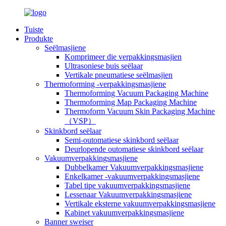
Tuiste
Produkte
Seëlmasjiene
Komprimeer die verpakkingsmasjien
Ultrasoniese buis seëlaar
Vertikale pneumatiese seëlmasjien
Thermoforming -verpakkingsmasjiene
Thermoforming Vacuum Packaging Machine
Thermoforming Map Packaging Machine
Thermoform Vacuum Skin Packaging Machine
（VSP）
Skinkbord seëlaar
Semi-outomatiese skinkbord seëlaar
Deurlopende outomatiese skinkbord seëlaar
Vakuumverpakkingsmasjiene
Dubbelkamer Vakuumverpakkingsmasjiene
Enkelkamer -vakuumverpakkingsmasjiene
Tabel tipe vakuumverpakkingsmasjiene
Lessenaar Vakuumverpakkingsmasjiene
Vertikale eksterne vakuumverpakkingsmasjiene
Kabinet vakuumverpakkingsmasjiene
Banner sweiser