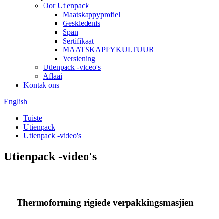
Oor Utienpack
Maatskappyprofiel
Geskiedenis
Span
Sertifikaat
MAATSKAPPYKULTUUR
Versiening
Utienpack -video's
Aflaai
Kontak ons
English
Tuiste
Utienpack
Utienpack -video's
Utienpack -video's
Thermoforming rigiede verpakkingsmasjien