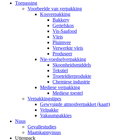
Toepassing
Voorbeelde van verpakking
Kosverpakking
Bakkery
Geriefskos
Vis-Saafood
Vleis
Pluimvee
Verwerkte vleis
Produseer
Nie-voedselverpakking
Skoonheidsmiddels
Tekstiel
Troeteldierprodukte
Chemiese industrie
Mediese verpakking
Mediese toestel
Verpakkingstipes
Gewysigde atmosfeerpakket (kaart)
Velpakke
Vakuumpakkies
Nuus
Gevallestudies
Maatskappynuus
Utienpack