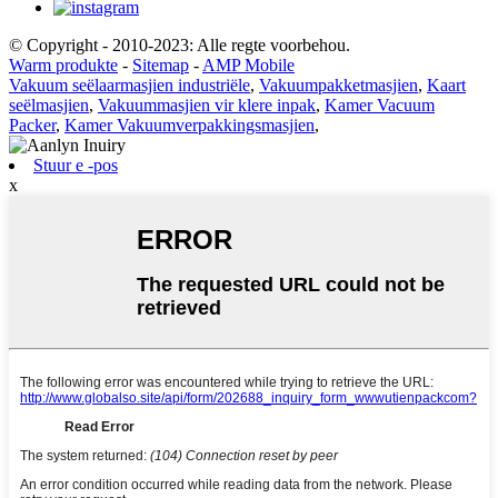
© Copyright - 2010-2023: Alle regte voorbehou.
Warm produkte
-
Sitemap
-
AMP Mobile
Vakuum seëlaarmasjien industriële
,
Vakuumpakketmasjien
,
Kaart
seëlmasjien
,
Vakuummasjien vir klere inpak
,
Kamer Vacuum
Packer
,
Kamer Vakuumverpakkingsmasjien
,
Stuur e -pos
x