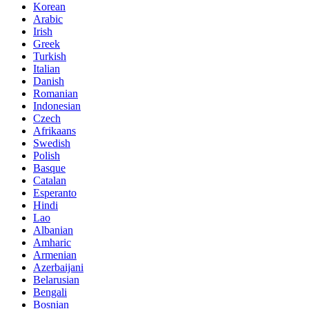
Korean
Arabic
Irish
Greek
Turkish
Italian
Danish
Romanian
Indonesian
Czech
Afrikaans
Swedish
Polish
Basque
Catalan
Esperanto
Hindi
Lao
Albanian
Amharic
Armenian
Azerbaijani
Belarusian
Bengali
Bosnian