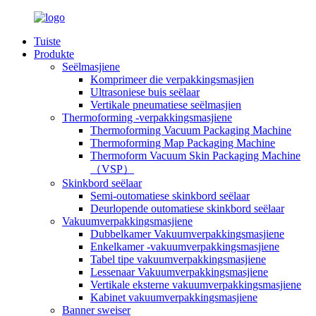
Tuiste
Produkte
Seëlmasjiene
Komprimeer die verpakkingsmasjien
Ultrasoniese buis seëlaar
Vertikale pneumatiese seëlmasjien
Thermoforming -verpakkingsmasjiene
Thermoforming Vacuum Packaging Machine
Thermoforming Map Packaging Machine
Thermoform Vacuum Skin Packaging Machine
（VSP）
Skinkbord seëlaar
Semi-outomatiese skinkbord seëlaar
Deurlopende outomatiese skinkbord seëlaar
Vakuumverpakkingsmasjiene
Dubbelkamer Vakuumverpakkingsmasjiene
Enkelkamer -vakuumverpakkingsmasjiene
Tabel tipe vakuumverpakkingsmasjiene
Lessenaar Vakuumverpakkingsmasjiene
Vertikale eksterne vakuumverpakkingsmasjiene
Kabinet vakuumverpakkingsmasjiene
Banner sweiser