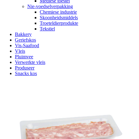
Mediese toestel
Nie-voedselverpakking
Chemiese industrie
Skoonheidsmiddels
Troeteldierprodukte
Tekstiel
Bakkery
Geriefskos
Vis-Saafood
Vleis
Pluimvee
Verwerkte vleis
Produseer
Snacks kos