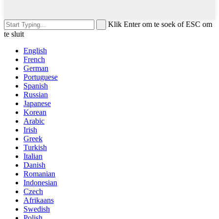
Klik Enter om te soek of ESC om
te sluit
English
French
German
Portuguese
Spanish
Russian
Japanese
Korean
Arabic
Irish
Greek
Turkish
Italian
Danish
Romanian
Indonesian
Czech
Afrikaans
Swedish
Polish