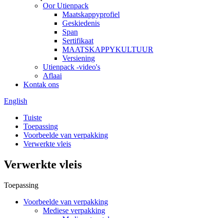
Oor Utienpack
Maatskappyprofiel
Geskiedenis
Span
Sertifikaat
MAATSKAPPYKULTUUR
Versiening
Utienpack -video's
Aflaai
Kontak ons
English
Tuiste
Toepassing
Voorbeelde van verpakking
Verwerkte vleis
Verwerkte vleis
Toepassing
Voorbeelde van verpakking
Mediese verpakking