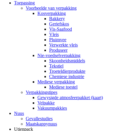
Toepassing
Voorbeelde van verpakking
Kosverpakking
Bakkery
Geriefskos
Vis-Saafood
Vleis
Pluimvee
Verwerkte vleis
Produseer
Nie-voedselverpakking
Skoonheidsmiddels
Tekstiel
Troeteldierprodukte
Chemiese industrie
Mediese verpakking
Mediese toestel
Verpakkingstipes
Gewysigde atmosfeerpakket (kaart)
Velpakke
Vakuumpakkies
Nuus
Gevallestudies
Maatskappynuus
Utienpack