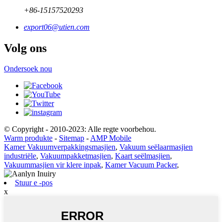
+86-15157520293
export06@utien.com
Volg ons
Ondersoek nou
© Copyright - 2010-2023: Alle regte voorbehou.
Warm produkte
-
Sitemap
-
AMP Mobile
Kamer Vakuumverpakkingsmasjien
,
Vakuum seëlaarmasjien
industriële
,
Vakuumpakketmasjien
,
Kaart seëlmasjien
,
Vakuummasjien vir klere inpak
,
Kamer Vacuum Packer
,
Stuur e -pos
x