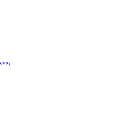
 （VSP）