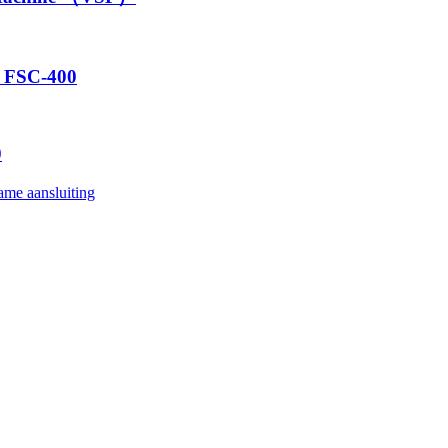
r FSC-400
0