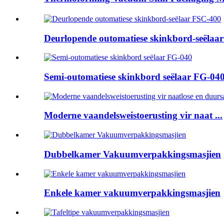
Deurlopende outomatiese skinkbord-seëlaa
Semi-outomatiese skinkbord seëlaar FG-04
Moderne vaandelsweistoerusting vir naat ...
Dubbelkamer Vakuumverpakkingsmasjien
Enkele kamer vakuumverpakkingsmasjien