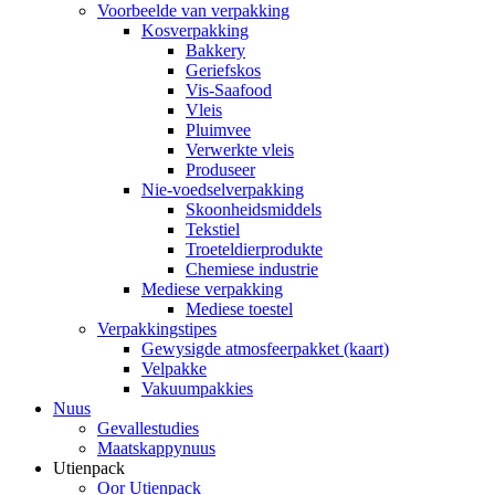
Voorbeelde van verpakking
Kosverpakking
Bakkery
Geriefskos
Vis-Saafood
Vleis
Pluimvee
Verwerkte vleis
Produseer
Nie-voedselverpakking
Skoonheidsmiddels
Tekstiel
Troeteldierprodukte
Chemiese industrie
Mediese verpakking
Mediese toestel
Verpakkingstipes
Gewysigde atmosfeerpakket (kaart)
Velpakke
Vakuumpakkies
Nuus
Gevallestudies
Maatskappynuus
Utienpack
Oor Utienpack