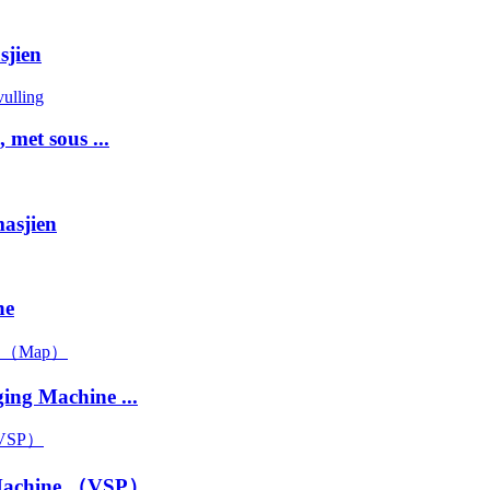
jien
met sous ...
asjien
ne
ng Machine ...
 Machine （VSP）