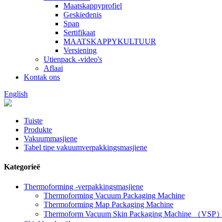
Maatskappyprofiel
Geskiedenis
Span
Sertifikaat
MAATSKAPPYKULTUUR
Versiening
Utienpack -video's
Aflaai
Kontak ons
English
Tuiste
Produkte
Vakuummasjiene
Tabel tipe vakuumverpakkingsmasjiene
Kategorieë
Thermoforming -verpakkingsmasjiene
Thermoforming Vacuum Packaging Machine
Thermoforming Map Packaging Machine
Thermoform Vacuum Skin Packaging Machine （VSP