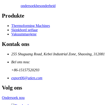
ondersoek
besonderheid
Produkte
Thermoforming Machines
Skinkbord seëlaar
Vakuummasjiene
Kontak ons
255 Shuguang Road, Kebei Industrial Zone, Shaoxing, 312081
Bel ons nou:
+86-15157520293
export06@utien.com
Volg ons
Ondersoek nou