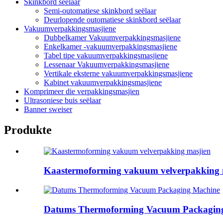
Skinkbord seëlaar
Semi-outomatiese skinkbord seëlaar
Deurlopende outomatiese skinkbord seëlaar
Vakuumverpakkingsmasjiene
Dubbelkamer Vakuumverpakkingsmasjiene
Enkelkamer -vakuumverpakkingsmasjiene
Tabel tipe vakuumverpakkingsmasjiene
Lessenaar Vakuumverpakkingsmasjiene
Vertikale eksterne vakuumverpakkingsmasjiene
Kabinet vakuumverpakkingsmasjiene
Komprimeer die verpakkingsmasjien
Ultrasoniese buis seëlaar
Banner sweiser
Produkte
Kaastermoforming vakuum velverpakking 
Datums Thermoforming Vacuum Packagin