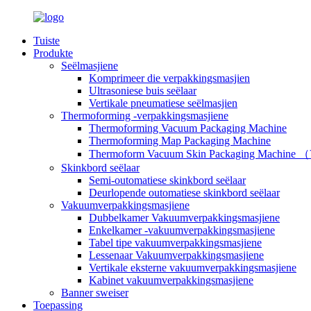
Tuiste
Produkte
Seëlmasjiene
Komprimeer die verpakkingsmasjien
Ultrasoniese buis seëlaar
Vertikale pneumatiese seëlmasjien
Thermoforming -verpakkingsmasjiene
Thermoforming Vacuum Packaging Machine
Thermoforming Map Packaging Machine
Thermoform Vacuum Skin Packaging Machine
Skinkbord seëlaar
Semi-outomatiese skinkbord seëlaar
Deurlopende outomatiese skinkbord seëlaar
Vakuumverpakkingsmasjiene
Dubbelkamer Vakuumverpakkingsmasjiene
Enkelkamer -vakuumverpakkingsmasjiene
Tabel tipe vakuumverpakkingsmasjiene
Lessenaar Vakuumverpakkingsmasjiene
Vertikale eksterne vakuumverpakkingsmasjiene
Kabinet vakuumverpakkingsmasjiene
Banner sweiser
Toepassing