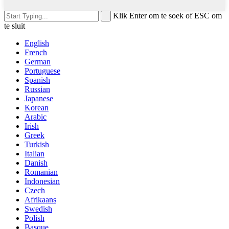
Klik Enter om te soek of ESC om
te sluit
English
French
German
Portuguese
Spanish
Russian
Japanese
Korean
Arabic
Irish
Greek
Turkish
Italian
Danish
Romanian
Indonesian
Czech
Afrikaans
Swedish
Polish
Basque