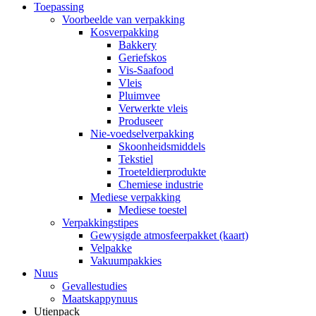
Toepassing
Voorbeelde van verpakking
Kosverpakking
Bakkery
Geriefskos
Vis-Saafood
Vleis
Pluimvee
Verwerkte vleis
Produseer
Nie-voedselverpakking
Skoonheidsmiddels
Tekstiel
Troeteldierprodukte
Chemiese industrie
Mediese verpakking
Mediese toestel
Verpakkingstipes
Gewysigde atmosfeerpakket (kaart)
Velpakke
Vakuumpakkies
Nuus
Gevallestudies
Maatskappynuus
Utienpack