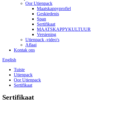
Oor Utienpack
Maatskappyprofiel
Geskiedenis
Span
Sertifikaat
MAATSKAPPYKULTUUR
Versiening
Utienpack -video's
Aflaai
Kontak ons
English
Tuiste
Utienpack
Oor Utienpack
Sertifikaat
Sertifikaat