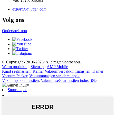
+86-15157520293
export06@utien.com
Volg ons
Ondersoek nou
© Copyright - 2010-2023: Alle regte voorbehou.
Warm produkte
-
Sitemap
-
AMP Mobile
Kaart seëlmasjien
,
Kamer Vakuumverpakkingsmasjien
,
Kamer
Vacuum Packer
,
Vakuummasjien vir klere inpak
,
Vakuumpakketmasjien
,
Vakuum seëlaarmasjien industriële
,
Stuur e -pos
x