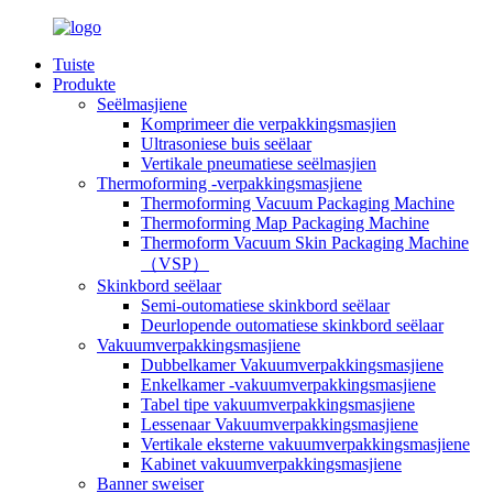
Tuiste
Produkte
Seëlmasjiene
Komprimeer die verpakkingsmasjien
Ultrasoniese buis seëlaar
Vertikale pneumatiese seëlmasjien
Thermoforming -verpakkingsmasjiene
Thermoforming Vacuum Packaging Machine
Thermoforming Map Packaging Machine
Thermoform Vacuum Skin Packaging Machine
（VSP）
Skinkbord seëlaar
Semi-outomatiese skinkbord seëlaar
Deurlopende outomatiese skinkbord seëlaar
Vakuumverpakkingsmasjiene
Dubbelkamer Vakuumverpakkingsmasjiene
Enkelkamer -vakuumverpakkingsmasjiene
Tabel tipe vakuumverpakkingsmasjiene
Lessenaar Vakuumverpakkingsmasjiene
Vertikale eksterne vakuumverpakkingsmasjiene
Kabinet vakuumverpakkingsmasjiene
Banner sweiser