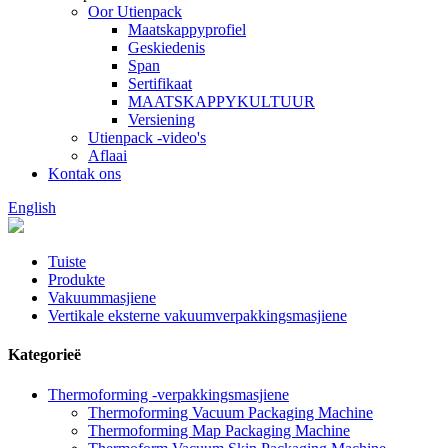
Oor Utienpack
Maatskappyprofiel
Geskiedenis
Span
Sertifikaat
MAATSKAPPYKULTUUR
Versiening
Utienpack -video's
Aflaai
Kontak ons
English
Tuiste
Produkte
Vakuummasjiene
Vertikale eksterne vakuumverpakkingsmasjiene
Kategorieë
Thermoforming -verpakkingsmasjiene
Thermoforming Vacuum Packaging Machine
Thermoforming Map Packaging Machine