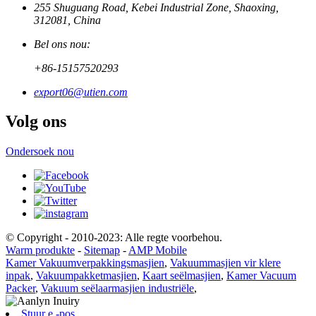
255 Shuguang Road, Kebei Industrial Zone, Shaoxing,
312081, China
Bel ons nou:
+86-15157520293
export06@utien.com
Volg ons
Ondersoek nou
© Copyright - 2010-2023: Alle regte voorbehou.
Warm produkte
-
Sitemap
-
AMP Mobile
Kamer Vakuumverpakkingsmasjien
,
Vakuummasjien vir klere
inpak
,
Vakuumpakketmasjien
,
Kaart seëlmasjien
,
Kamer Vacuum
Packer
,
Vakuum seëlaarmasjien industriële
,
Stuur e -pos