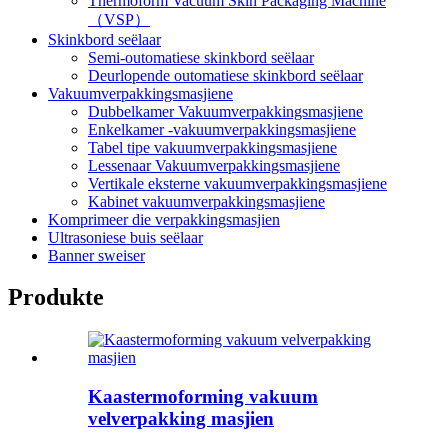
Thermoform Vacuum Skin Packaging Machine
（VSP）
Skinkbord seëlaar
Semi-outomatiese skinkbord seëlaar
Deurlopende outomatiese skinkbord seëlaar
Vakuumverpakkingsmasjiene
Dubbelkamer Vakuumverpakkingsmasjiene
Enkelkamer -vakuumverpakkingsmasjiene
Tabel tipe vakuumverpakkingsmasjiene
Lessenaar Vakuumverpakkingsmasjiene
Vertikale eksterne vakuumverpakkingsmasjiene
Kabinet vakuumverpakkingsmasjiene
Komprimeer die verpakkingsmasjien
Ultrasoniese buis seëlaar
Banner sweiser
Produkte
Kaastermoforming vakuum
velverpakking masjien