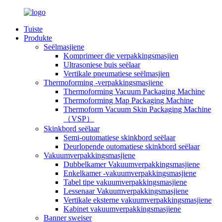
Tuiste
Produkte
Seëlmasjiene
Komprimeer die verpakkingsmasjien
Ultrasoniese buis seëlaar
Vertikale pneumatiese seëlmasjien
Thermoforming -verpakkingsmasjiene
Thermoforming Vacuum Packaging Machine
Thermoforming Map Packaging Machine
Thermoform Vacuum Skin Packaging Machine
（VSP）
Skinkbord seëlaar
Semi-outomatiese skinkbord seëlaar
Deurlopende outomatiese skinkbord seëlaar
Vakuumverpakkingsmasjiene
Dubbelkamer Vakuumverpakkingsmasjiene
Enkelkamer -vakuumverpakkingsmasjiene
Tabel tipe vakuumverpakkingsmasjiene
Lessenaar Vakuumverpakkingsmasjiene
Vertikale eksterne vakuumverpakkingsmasjiene
Kabinet vakuumverpakkingsmasjiene
Banner sweiser