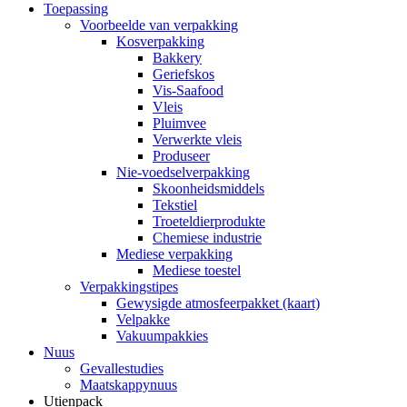
Toepassing
Voorbeelde van verpakking
Kosverpakking
Bakkery
Geriefskos
Vis-Saafood
Vleis
Pluimvee
Verwerkte vleis
Produseer
Nie-voedselverpakking
Skoonheidsmiddels
Tekstiel
Troeteldierprodukte
Chemiese industrie
Mediese verpakking
Mediese toestel
Verpakkingstipes
Gewysigde atmosfeerpakket (kaart)
Velpakke
Vakuumpakkies
Nuus
Gevallestudies
Maatskappynuus
Utienpack