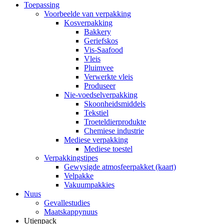
Toepassing
Voorbeelde van verpakking
Kosverpakking
Bakkery
Geriefskos
Vis-Saafood
Vleis
Pluimvee
Verwerkte vleis
Produseer
Nie-voedselverpakking
Skoonheidsmiddels
Tekstiel
Troeteldierprodukte
Chemiese industrie
Mediese verpakking
Mediese toestel
Verpakkingstipes
Gewysigde atmosfeerpakket (kaart)
Velpakke
Vakuumpakkies
Nuus
Gevallestudies
Maatskappynuus
Utienpack