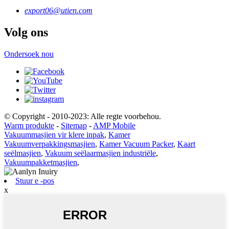
export06@utien.com
Volg ons
Ondersoek nou
© Copyright - 2010-2023: Alle regte voorbehou.
Warm produkte
-
Sitemap
-
AMP Mobile
Vakuummasjien vir klere inpak
,
Kamer
Vakuumverpakkingsmasjien
,
Kamer Vacuum Packer
,
Kaart
seëlmasjien
,
Vakuum seëlaarmasjien industriële
,
Vakuumpakketmasjien
,
Stuur e -pos
x