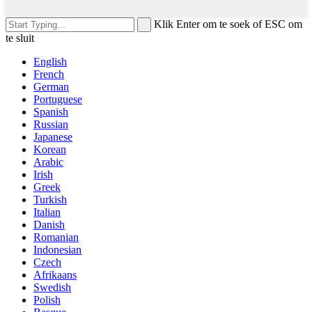
Klik Enter om te soek of ESC om
te sluit
English
French
German
Portuguese
Spanish
Russian
Japanese
Korean
Arabic
Irish
Greek
Turkish
Italian
Danish
Romanian
Indonesian
Czech
Afrikaans
Swedish
Polish