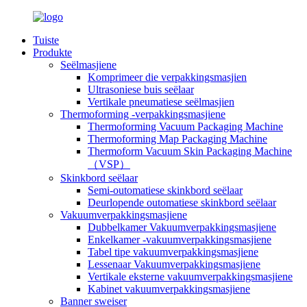
Tuiste
Produkte
Seëlmasjiene
Komprimeer die verpakkingsmasjien
Ultrasoniese buis seëlaar
Vertikale pneumatiese seëlmasjien
Thermoforming -verpakkingsmasjiene
Thermoforming Vacuum Packaging Machine
Thermoforming Map Packaging Machine
Thermoform Vacuum Skin Packaging Machine
（VSP）
Skinkbord seëlaar
Semi-outomatiese skinkbord seëlaar
Deurlopende outomatiese skinkbord seëlaar
Vakuumverpakkingsmasjiene
Dubbelkamer Vakuumverpakkingsmasjiene
Enkelkamer -vakuumverpakkingsmasjiene
Tabel tipe vakuumverpakkingsmasjiene
Lessenaar Vakuumverpakkingsmasjiene
Vertikale eksterne vakuumverpakkingsmasjiene
Kabinet vakuumverpakkingsmasjiene
Banner sweiser