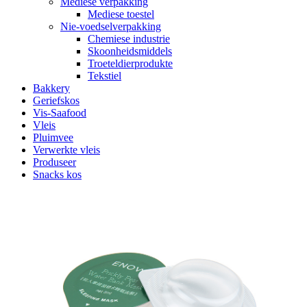
Mediese verpakking
Mediese toestel
Nie-voedselverpakking
Chemiese industrie
Skoonheidsmiddels
Troeteldierprodukte
Tekstiel
Bakkery
Geriefskos
Vis-Saafood
Vleis
Pluimvee
Verwerkte vleis
Produseer
Snacks kos