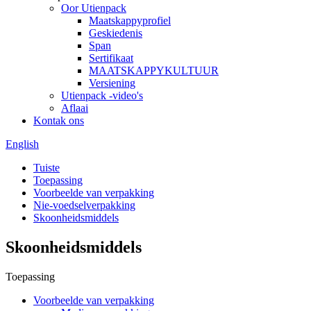
Oor Utienpack
Maatskappyprofiel
Geskiedenis
Span
Sertifikaat
MAATSKAPPYKULTUUR
Versiening
Utienpack -video's
Aflaai
Kontak ons
English
Tuiste
Toepassing
Voorbeelde van verpakking
Nie-voedselverpakking
Skoonheidsmiddels
Skoonheidsmiddels
Toepassing
Voorbeelde van verpakking