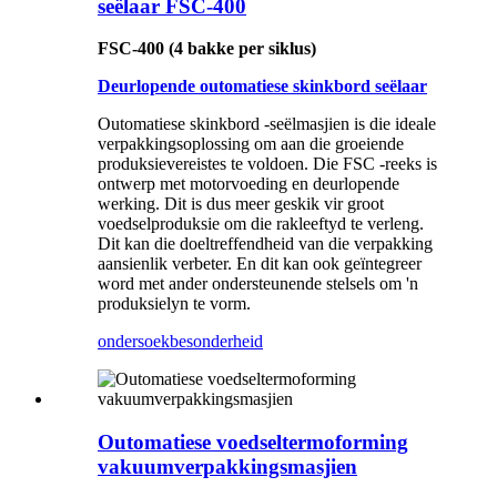
seëlaar FSC-400
FSC-400 (4 bakke per siklus)
Deurlopende outomatiese skinkbord seëlaar
Outomatiese skinkbord -seëlmasjien is die ideale
verpakkingsoplossing om aan die groeiende
produksievereistes te voldoen. Die FSC -reeks is
ontwerp met motorvoeding en deurlopende
werking. Dit is dus meer geskik vir groot
voedselproduksie om die rakleeftyd te verleng.
Dit kan die doeltreffendheid van die verpakking
aansienlik verbeter. En dit kan ook geïntegreer
word met ander ondersteunende stelsels om 'n
produksielyn te vorm.
ondersoek
besonderheid
Outomatiese voedseltermoforming
vakuumverpakkingsmasjien