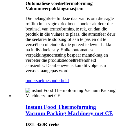
Outomatiese voedseltermoforming
Vakuumverpakkingsmasjien:
Die belangrikste funksie daarvan is om die sagte
rolfilm in 'n sagte driedimensionele sak deur die
beginsel van termoforming te rek, en dan die
produk in die vularea te plaas, die atmosfeer deur
die seëlarea te stofsuig of aan te pas en dit te
verseël en uiteindelik die gereed te lewer Pakke
na individuele sny. Sulke outomatiese
verpakkingstoerusting bespaar mannekrag en
verbeter die produksiedoeltreffendheid
aansienlik. Daarbenewens kan dit volgens u
versoek aangepas word.
ondersoek
besonderheid
Instant Food Thermoforming
Vacuum Packing Machinery met CE
DZL-420R-reeks