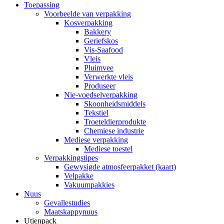
Toepassing
Voorbeelde van verpakking
Kosverpakking
Bakkery
Geriefskos
Vis-Saafood
Vleis
Pluimvee
Verwerkte vleis
Produseer
Nie-voedselverpakking
Skoonheidsmiddels
Tekstiel
Troeteldierprodukte
Chemiese industrie
Mediese verpakking
Mediese toestel
Verpakkingstipes
Gewysigde atmosfeerpakket (kaart)
Velpakke
Vakuumpakkies
Nuus
Gevallestudies
Maatskappynuus
Utienpack