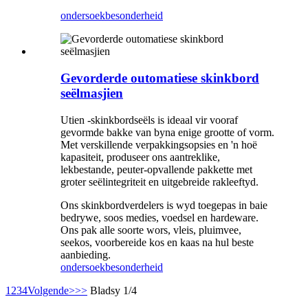
ondersoek
besonderheid
Gevorderde outomatiese skinkbord
seëlmasjien
Utien -skinkbordseëls is ideaal vir vooraf
gevormde bakke van byna enige grootte of vorm.
Met verskillende verpakkingsopsies en 'n hoë
kapasiteit, produseer ons aantreklike,
lekbestande, peuter-opvallende pakkette met
groter seëlintegriteit en uitgebreide rakleeftyd.
Ons skinkbordverdelers is wyd toegepas in baie
bedrywe, soos medies, voedsel en hardeware.
Ons pak alle soorte wors, vleis, pluimvee,
seekos, voorbereide kos en kaas na hul beste
aanbieding.
ondersoek
besonderheid
1
2
3
4
Volgende>
>>
Bladsy 1/4