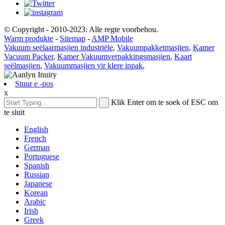
© Copyright - 2010-2023: Alle regte voorbehou.
Warm produkte
-
Sitemap
-
AMP Mobile
Vakuum seëlaarmasjien industriële
,
Vakuumpakketmasjien
,
Kamer
Vacuum Packer
,
Kamer Vakuumverpakkingsmasjien
,
Kaart
seëlmasjien
,
Vakuummasjien vir klere inpak
,
Stuur e -pos
x
Klik Enter om te soek of ESC om
te sluit
English
French
German
Portuguese
Spanish
Russian
Japanese
Korean
Arabic
Irish
Greek