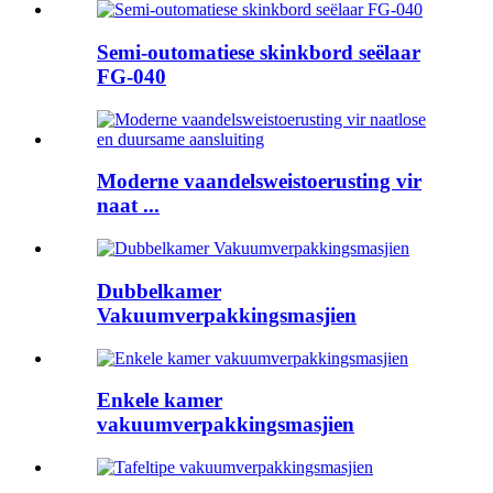
Semi-outomatiese skinkbord seëlaar
FG-040
Moderne vaandelsweistoerusting vir
naat ...
Dubbelkamer
Vakuumverpakkingsmasjien
Enkele kamer
vakuumverpakkingsmasjien