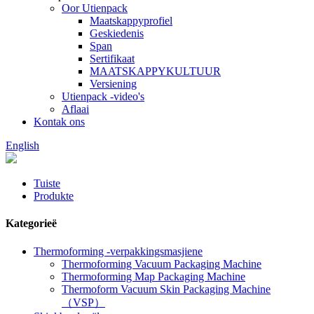
Oor Utienpack
Maatskappyprofiel
Geskiedenis
Span
Sertifikaat
MAATSKAPPYKULTUUR
Versiening
Utienpack -video's
Aflaai
Kontak ons
English
Tuiste
Produkte
Kategorieë
Thermoforming -verpakkingsmasjiene
Thermoforming Vacuum Packaging Machine
Thermoforming Map Packaging Machine
Thermoform Vacuum Skin Packaging Machine
（VSP）