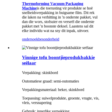
Thermoforming Vacuum Packaging
Machine
is die toerusting vir produkte se hoë
snelheidsverpakking in buigsame film. Dit rek
die laken na verhitting in 'n onderste pakket, vul
dan die wors, stofsuier en verseël die onderste
pakket met 'n boonste deksel. Laastens sal dit
elke individu wat na sny dit inpak, uitvoer.
ondersoek
besonderheid
Vinnige tofu boontjieprodukbakkie
seëlaar
Verpakking: skinkbord
Outomatiese graad: semi-outomaties
Verpakkingsmateriaal: beker, skinkbord
Toepassing: suiwelprodukte, groente, vrugte, vis,
vleis, versnapering
Gebruik: innerlike verpakking