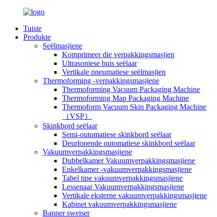
Tuiste
Produkte
Seëlmasjiene
Komprimeer die verpakkingsmasjien
Ultrasoniese buis seëlaar
Vertikale pneumatiese seëlmasjien
Thermoforming -verpakkingsmasjiene
Thermoforming Vacuum Packaging Machine
Thermoforming Map Packaging Machine
Thermoform Vacuum Skin Packaging Machine
（VSP）
Skinkbord seëlaar
Semi-outomatiese skinkbord seëlaar
Deurlopende outomatiese skinkbord seëlaar
Vakuumverpakkingsmasjiene
Dubbelkamer Vakuumverpakkingsmasjiene
Enkelkamer -vakuumverpakkingsmasjiene
Tabel tipe vakuumverpakkingsmasjiene
Lessenaar Vakuumverpakkingsmasjiene
Vertikale eksterne vakuumverpakkingsmasjiene
Kabinet vakuumverpakkingsmasjiene
Banner sweiser