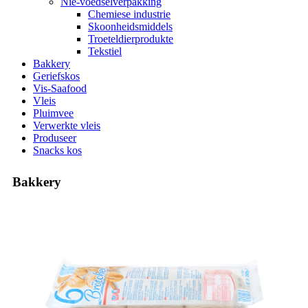
Nie-voedselverpakking
Chemiese industrie
Skoonheidsmiddels
Troeteldierprodukte
Tekstiel
Bakkery
Geriefskos
Vis-Saafood
Vleis
Pluimvee
Verwerkte vleis
Produseer
Snacks kos
Bakkery