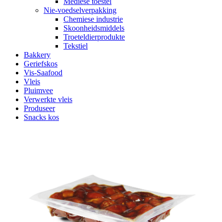
Mediese toestel
Nie-voedselverpakking
Chemiese industrie
Skoonheidsmiddels
Troeteldierprodukte
Tekstiel
Bakkery
Geriefskos
Vis-Saafood
Vleis
Pluimvee
Verwerkte vleis
Produseer
Snacks kos