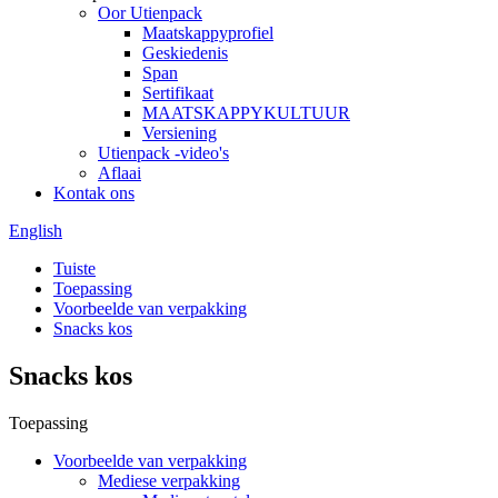
Oor Utienpack
Maatskappyprofiel
Geskiedenis
Span
Sertifikaat
MAATSKAPPYKULTUUR
Versiening
Utienpack -video's
Aflaai
Kontak ons
English
Tuiste
Toepassing
Voorbeelde van verpakking
Snacks kos
Snacks kos
Toepassing
Voorbeelde van verpakking
Mediese verpakking