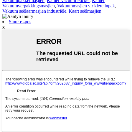
Vakuumpakketmasjien
,
Kamer Vacuum Packer
,
Kamer
Vakuumverpakkingsmasjien
,
Vakuummasjien vir klere inpak
,
Vakuum seëlaarmasjien industriële
,
Kaart seëlmasjien
,
Stuur e -pos
x