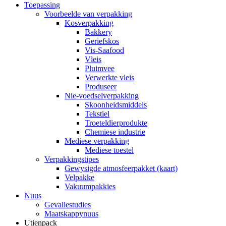
Toepassing
Voorbeelde van verpakking
Kosverpakking
Bakkery
Geriefskos
Vis-Saafood
Vleis
Pluimvee
Verwerkte vleis
Produseer
Nie-voedselverpakking
Skoonheidsmiddels
Tekstiel
Troeteldierprodukte
Chemiese industrie
Mediese verpakking
Mediese toestel
Verpakkingstipes
Gewysigde atmosfeerpakket (kaart)
Velpakke
Vakuumpakkies
Nuus
Gevallestudies
Maatskappynuus
Utienpack