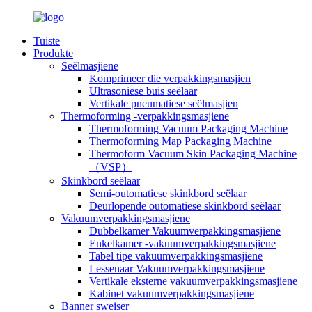
Tuiste
Produkte
Seëlmasjiene
Komprimeer die verpakkingsmasjien
Ultrasoniese buis seëlaar
Vertikale pneumatiese seëlmasjien
Thermoforming -verpakkingsmasjiene
Thermoforming Vacuum Packaging Machine
Thermoforming Map Packaging Machine
Thermoform Vacuum Skin Packaging Machine
（VSP）
Skinkbord seëlaar
Semi-outomatiese skinkbord seëlaar
Deurlopende outomatiese skinkbord seëlaar
Vakuumverpakkingsmasjiene
Dubbelkamer Vakuumverpakkingsmasjiene
Enkelkamer -vakuumverpakkingsmasjiene
Tabel tipe vakuumverpakkingsmasjiene
Lessenaar Vakuumverpakkingsmasjiene
Vertikale eksterne vakuumverpakkingsmasjiene
Kabinet vakuumverpakkingsmasjiene
Banner sweiser