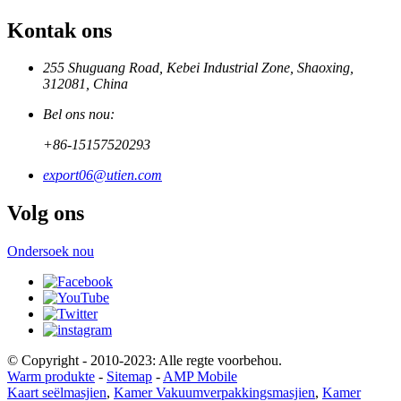
Kontak ons
255 Shuguang Road, Kebei Industrial Zone, Shaoxing,
312081, China
Bel ons nou:
+86-15157520293
export06@utien.com
Volg ons
Ondersoek nou
© Copyright - 2010-2023: Alle regte voorbehou.
Warm produkte
-
Sitemap
-
AMP Mobile
Kaart seëlmasjien
,
Kamer Vakuumverpakkingsmasjien
,
Kamer