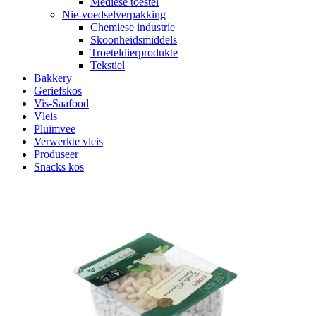
Mediese toestel
Nie-voedselverpakking
Chemiese industrie
Skoonheidsmiddels
Troeteldierprodukte
Tekstiel
Bakkery
Geriefskos
Vis-Saafood
Vleis
Pluimvee
Verwerkte vleis
Produseer
Snacks kos