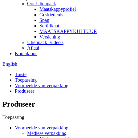
Oor Utienpack
Maatskappyprofiel
Geskiedenis
Span
Sertifikaat
MAATSKAPPYKULTUUR
Versiening
Utienpack -video's
Aflaai
Kontak ons
English
Tuiste
Toepassing
Voorbeelde van verpakking
Produseer
Produseer
Toepassing
Voorbeelde van verpakking
Mediese verpakking