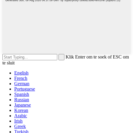
Klik Enter om te soek of ESC om
te sluit
English
French
German
Portuguese
Spanish
Russian
Japanese
Korean
Arabic
Irish
Greek
Turkish