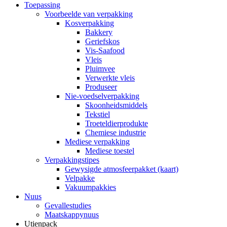
Toepassing
Voorbeelde van verpakking
Kosverpakking
Bakkery
Geriefskos
Vis-Saafood
Vleis
Pluimvee
Verwerkte vleis
Produseer
Nie-voedselverpakking
Skoonheidsmiddels
Tekstiel
Troeteldierprodukte
Chemiese industrie
Mediese verpakking
Mediese toestel
Verpakkingstipes
Gewysigde atmosfeerpakket (kaart)
Velpakke
Vakuumpakkies
Nuus
Gevallestudies
Maatskappynuus
Utienpack