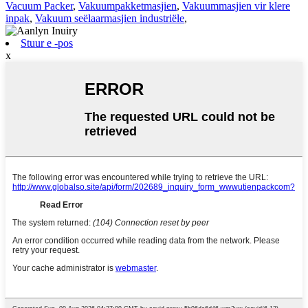
Vacuum Packer
,
Vakuumpakketmasjien
,
Vakuummasjien vir klere
inpak
,
Vakuum seëlaarmasjien industriële
,
Stuur e -pos
x