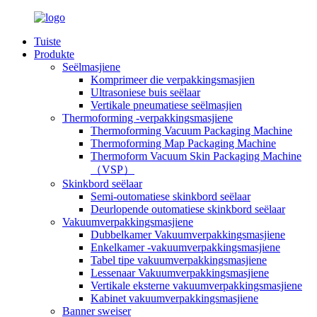
Tuiste
Produkte
Seëlmasjiene
Komprimeer die verpakkingsmasjien
Ultrasoniese buis seëlaar
Vertikale pneumatiese seëlmasjien
Thermoforming -verpakkingsmasjiene
Thermoforming Vacuum Packaging Machine
Thermoforming Map Packaging Machine
Thermoform Vacuum Skin Packaging Machine
（VSP）
Skinkbord seëlaar
Semi-outomatiese skinkbord seëlaar
Deurlopende outomatiese skinkbord seëlaar
Vakuumverpakkingsmasjiene
Dubbelkamer Vakuumverpakkingsmasjiene
Enkelkamer -vakuumverpakkingsmasjiene
Tabel tipe vakuumverpakkingsmasjiene
Lessenaar Vakuumverpakkingsmasjiene
Vertikale eksterne vakuumverpakkingsmasjiene
Kabinet vakuumverpakkingsmasjiene
Banner sweiser