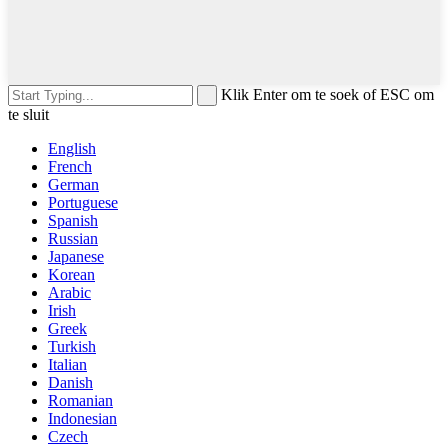
Klik Enter om te soek of ESC om
te sluit
English
French
German
Portuguese
Spanish
Russian
Japanese
Korean
Arabic
Irish
Greek
Turkish
Italian
Danish
Romanian
Indonesian
Czech