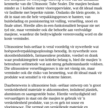
kenmerke van die Ultrasonic Tube Sealer. Die masjien beslaan
minder as 1 kubieke meter vloeroppervlakte, wat dit ideaal maak
vir fasiliteite met beperkte ruimte. Ondanks die klein grootte, is
dit in staat om die hele verpakkingsproses te hanteer, van
buisbelading en posisionering tot vulling, verseëling, snoei en
finale uitset. Hierdie alles-in-een-funksionaliteit bespaar nie net
tyd nie, maar verminder ook die behoefte aan veelvuldige
masjiene, waardeur die bedrywighede vereenvoudig word en die
koste verminder.
Ultrasoniese buis-seëlaar is veral voordelig vir nywerhede wat
hoëspoedverpakkingsoplossings benodig. In nywerhede soos
skoonheidsmiddels, farmaseutiese produkte, voedsel en drank
waar produkintegriteit van kritieke belang is, bied die masjien 'n
betroubare seëlmetode wat aan streng gehaltestandaarde voldoen.
Die ultrasoniese verseëlingproses is nie net vinnig nie, maar
verminder ook die risiko van besmetting, wat dit ideaal maak vir
produkte wat sensitief is vir eksterne faktore.
Daarbenewens is ultrasoniese buis -seëlaar ontwerp om 'n groot
verskeidenheid materiale te akkommodeer, insluitend plastiek,
aluminium en saamgestelde buise. Hierdie veelsydigheid stel
vervaardigers in staat om die masjien te gebruik vir 'n
verskeidenheid produkte, van ys en gels tot souse en
vloeistowwe. Die vermoë om verskillende materiale en