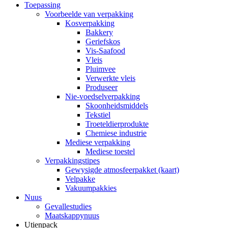
Toepassing
Voorbeelde van verpakking
Kosverpakking
Bakkery
Geriefskos
Vis-Saafood
Vleis
Pluimvee
Verwerkte vleis
Produseer
Nie-voedselverpakking
Skoonheidsmiddels
Tekstiel
Troeteldierprodukte
Chemiese industrie
Mediese verpakking
Mediese toestel
Verpakkingstipes
Gewysigde atmosfeerpakket (kaart)
Velpakke
Vakuumpakkies
Nuus
Gevallestudies
Maatskappynuus
Utienpack