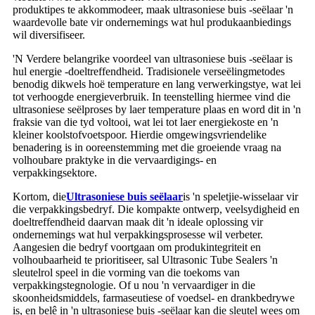
produktipes te akkommodeer, maak ultrasoniese buis -seëlaar 'n
waardevolle bate vir ondernemings wat hul produkaanbiedings
wil diversifiseer.
'N Verdere belangrike voordeel van ultrasoniese buis -seëlaar is
hul energie -doeltreffendheid. Tradisionele verseëlingmetodes
benodig dikwels hoë temperature en lang verwerkingstye, wat lei
tot verhoogde energieverbruik. In teenstelling hiermee vind die
ultrasoniese seëlproses by laer temperature plaas en word dit in 'n
fraksie van die tyd voltooi, wat lei tot laer energiekoste en 'n
kleiner koolstofvoetspoor. Hierdie omgewingsvriendelike
benadering is in ooreenstemming met die groeiende vraag na
volhoubare praktyke in die vervaardigings- en
verpakkingsektore.
Kortom, die
Ultrasoniese buis seëlaar
is 'n speletjie-wisselaar vir
die verpakkingsbedryf. Die kompakte ontwerp, veelsydigheid en
doeltreffendheid daarvan maak dit 'n ideale oplossing vir
ondernemings wat hul verpakkingsprosesse wil verbeter.
Aangesien die bedryf voortgaan om produkintegriteit en
volhoubaarheid te prioritiseer, sal Ultrasonic Tube Sealers 'n
sleutelrol speel in die vorming van die toekoms van
verpakkingstegnologie. Of u nou 'n vervaardiger in die
skoonheidsmiddels, farmaseutiese of voedsel- en drankbedrywe
is, en belê in 'n ultrasoniese buis -seëlaar kan die sleutel wees om