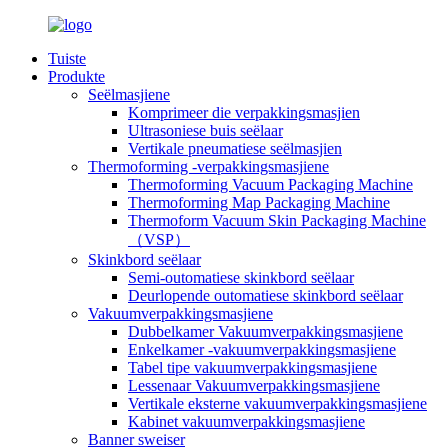
Tuiste
Produkte
Seëlmasjiene
Komprimeer die verpakkingsmasjien
Ultrasoniese buis seëlaar
Vertikale pneumatiese seëlmasjien
Thermoforming -verpakkingsmasjiene
Thermoforming Vacuum Packaging Machine
Thermoforming Map Packaging Machine
Thermoform Vacuum Skin Packaging Machine
（VSP）
Skinkbord seëlaar
Semi-outomatiese skinkbord seëlaar
Deurlopende outomatiese skinkbord seëlaar
Vakuumverpakkingsmasjiene
Dubbelkamer Vakuumverpakkingsmasjiene
Enkelkamer -vakuumverpakkingsmasjiene
Tabel tipe vakuumverpakkingsmasjiene
Lessenaar Vakuumverpakkingsmasjiene
Vertikale eksterne vakuumverpakkingsmasjiene
Kabinet vakuumverpakkingsmasjiene
Banner sweiser