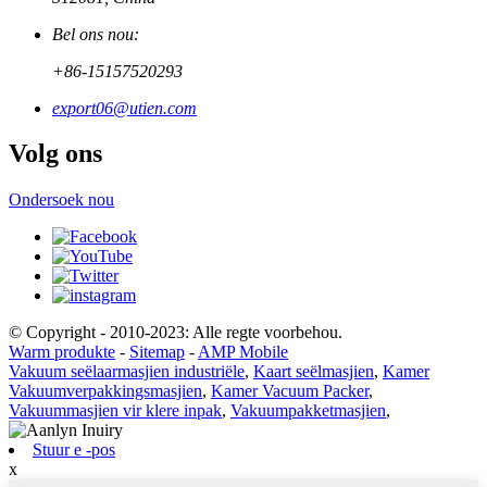
Bel ons nou:
+86-15157520293
export06@utien.com
Volg ons
Ondersoek nou
© Copyright - 2010-2023: Alle regte voorbehou.
Warm produkte
-
Sitemap
-
AMP Mobile
Vakuum seëlaarmasjien industriële
,
Kaart seëlmasjien
,
Kamer
Vakuumverpakkingsmasjien
,
Kamer Vacuum Packer
,
Vakuummasjien vir klere inpak
,
Vakuumpakketmasjien
,
Stuur e -pos
x