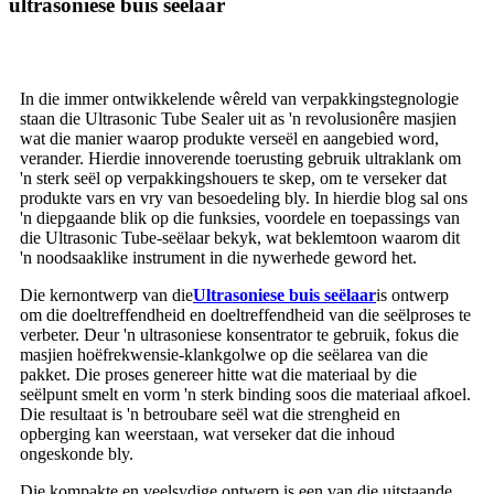
ultrasoniese buis seëlaar
In die immer ontwikkelende wêreld van verpakkingstegnologie
staan ​​die Ultrasonic Tube Sealer uit as 'n revolusionêre masjien
wat die manier waarop produkte verseël en aangebied word,
verander. Hierdie innoverende toerusting gebruik ultraklank om
'n sterk seël op verpakkingshouers te skep, om te verseker dat
produkte vars en vry van besoedeling bly. In hierdie blog sal ons
'n diepgaande blik op die funksies, voordele en toepassings van
die Ultrasonic Tube-seëlaar bekyk, wat beklemtoon waarom dit
'n noodsaaklike instrument in die nywerhede geword het.
Die kernontwerp van die
Ultrasoniese buis seëlaar
is ontwerp
om die doeltreffendheid en doeltreffendheid van die seëlproses te
verbeter. Deur 'n ultrasoniese konsentrator te gebruik, fokus die
masjien hoëfrekwensie-klankgolwe op die seëlarea van die
pakket. Die proses genereer hitte wat die materiaal by die
seëlpunt smelt en vorm 'n sterk binding soos die materiaal afkoel.
Die resultaat is 'n betroubare seël wat die strengheid en
opberging kan weerstaan, wat verseker dat die inhoud
ongeskonde bly.
Die kompakte en veelsydige ontwerp is een van die uitstaande