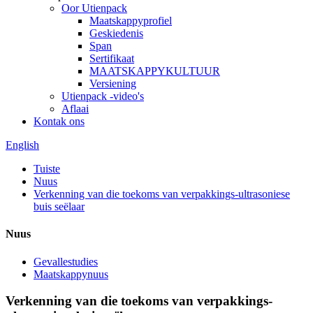
Oor Utienpack
Maatskappyprofiel
Geskiedenis
Span
Sertifikaat
MAATSKAPPYKULTUUR
Versiening
Utienpack -video's
Aflaai
Kontak ons
English
Tuiste
Nuus
Verkenning van die toekoms van verpakkings-ultrasoniese
buis seëlaar
Nuus
Gevallestudies
Maatskappynuus
Verkenning van die toekoms van verpakkings-